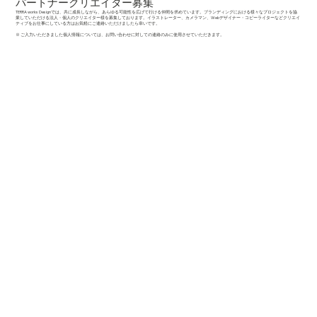
パートナークリエイター募集
TERRA works Designでは、共に成長しながら、あらゆる可能性を広げて行ける仲間を求めています。ブランディングにおける様々なプロジェクトを協
業していただける法人・個人のクリエイター様を募集しております。イラストレーター、カメラマン、Webデザイナー・コピーライターなどクリエイ
ティブをお仕事にしている方はお気軽にご連絡いただけましたら幸いです。
※ ご入力いただきました個人情報については、お問い合わせに対しての連絡のみに使用させていただきます。